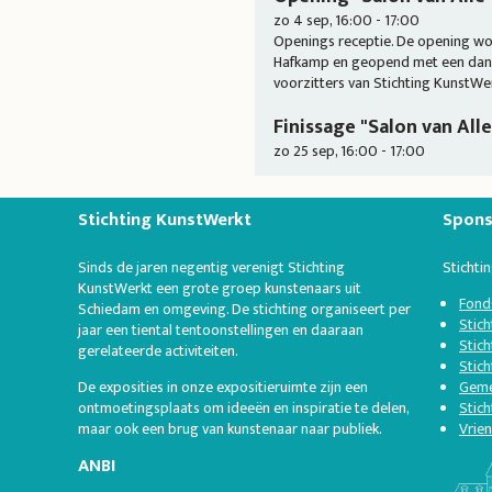
zo 4 sep, 16:00 - 17:00
Openings receptie. De opening w
Hafkamp en geopend met een dans
voorzitters van Stichting KunstWe
Finissage "Salon van Alle
zo 25 sep, 16:00 - 17:00
Stichting KunstWerkt
Spons
Sinds de jaren negentig verenigt Stichting
Stichti
KunstWerkt een grote groep kunstenaars uit
Fond
Schiedam en omgeving. De stichting organiseert per
Stic
jaar een tiental tentoonstellingen en daaraan
Stich
gerelateerde activiteiten.
Stic
De exposities in onze expositieruimte zijn een
Geme
ontmoetingsplaats om ideeën en inspiratie te delen,
Stich
maar ook een brug van kunstenaar naar publiek.
Vrie
ANBI