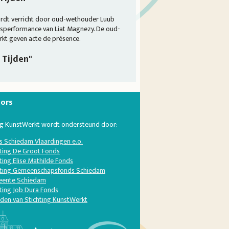
ordt verricht door oud-wethouder Luub
performance van Liat Magnezy. De oud-
rkt geven acte de présence.
 Tijden"
ors
ng KunstWerkt wordt ondersteund door:
s Schiedam Vlaardingen e.o.
hting De Groot Fonds
ting Elise Mathilde Fonds
hting Gemeenschapsfonds Schiedam
ente Schiedam
ting Job Dura Fonds
nden van Stichting KunstWerkt