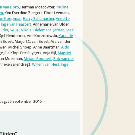
an van Dorp
, Herman Moscoviter,
Pauline
am
, Kim Everdine Zeegers, Floor Leemans,
on Koopman
,
Harry Schumacher
,
Annette
,
Inge van Haastert
, Annemarie van Ulden,
ulder
,
SAGE
,
Nikolaj Dielemans
,
Jeroen Staal
,
Sjef Henderickx, Ane Koczorowski,
Karin de
 Soest, Marjo J.C. van Soest, Mia van der
uwen, Michel Snoep, Anne Baartman,
Aldo
, Ria Klop, Eric Ruygers, Anja Bijl,
Magriet
rtin Moesman,
Mirjam Boomert
,
Rob van der
anneke Barendregt,
Willem van Hest
,
Inge
dag, 25 september, 2016
Tijden"