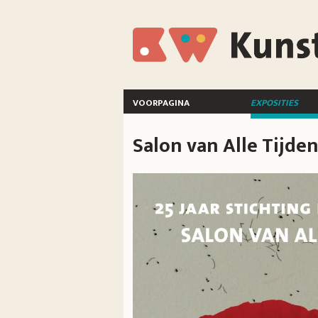
Overslaan en naar de inhoud gaan
KunstWerkt
voorpagina
exposities
Salon van Alle Tijde