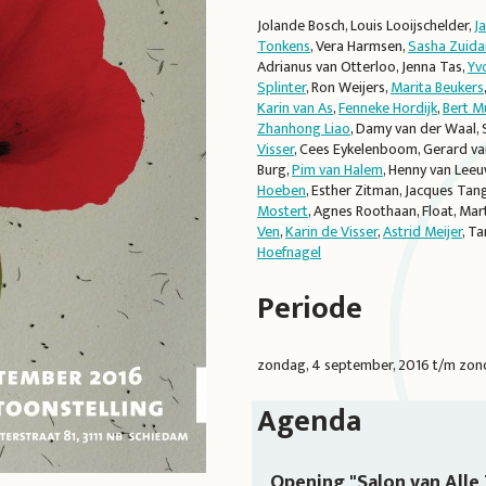
Jolande Bosch, Louis Looijschelder,
J
Tonkens
, Vera Harmsen,
Sasha Zuid
Adrianus van Otterloo, Jenna Tas,
Yv
Splinter
, Ron Weijers,
Marita Beukers
Karin van As
,
Fenneke Hordijk
,
Bert M
Zhanhong Liao
, Damy van der Waal, 
Visser
, Cees Eykelenboom, Gerard van
Burg,
Pim van Halem
, Henny van Lee
Hoeben
, Esther Zitman, Jacques Tange
Mostert
, Agnes Roothaan, Float, Ma
Ven
,
Karin de Visser
,
Astrid Meijer
, T
Hoefnagel
Periode
zondag, 4 september, 2016
t/m
zon
Agenda
Opening "Salon van Alle 