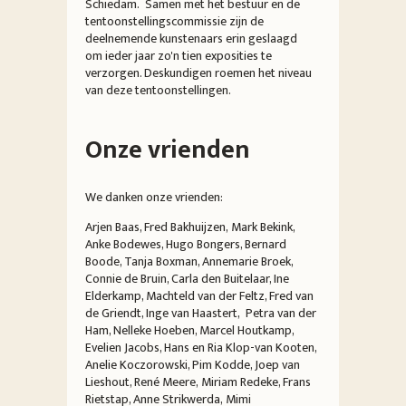
Schiedam. Samen met het bestuur en de
tentoonstellingscommissie zijn de
deelnemende kunstenaars erin geslaagd
om ieder jaar zo'n tien exposities te
verzorgen. Deskundigen roemen het niveau
van deze tentoonstellingen.
Onze vrienden
We danken onze vrienden:
Arjen Baas,
Fred Bakhuijzen, Mark Bekink,
Anke Bodewes, Hugo Bongers,
Bernard
Boode,
Tanja Boxman, Annemarie Broek,
Connie de Bruin, Carla den Buitelaar, Ine
Elderkamp, Machteld van der Feltz, Fred van
de Griendt, Inge van Haastert, Petra van der
Ham, Nelleke Hoeben, Marcel Houtkamp,
Evelien Jacobs
,
Hans en Ria Klop-van Kooten,
Anelie Koczorowski, Pim Kodde
, Joep van
Lieshout
, René Meere, Miriam Redeke, Frans
Rietstap,
Anne Strikwerda
,
Mimi