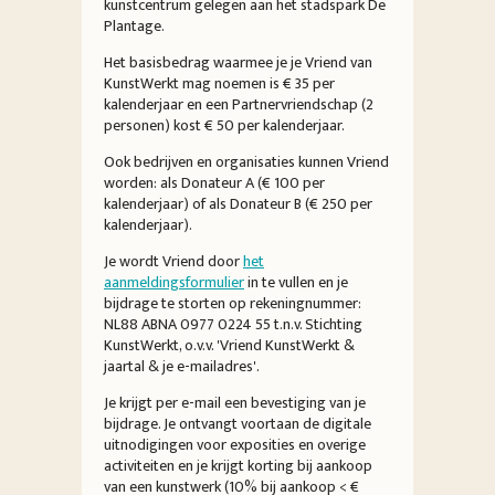
kunstcentrum gelegen aan het stadspark De
Plantage.
Het basisbedrag waarmee je je Vriend van
KunstWerkt mag noemen is € 35 per
kalenderjaar en een Partnervriendschap (2
personen) kost € 50 per kalenderjaar.
Ook bedrijven en organisaties kunnen Vriend
worden: als Donateur A (€ 100 per
kalenderjaar) of als Donateur B (€ 250 per
kalenderjaar).
Je wordt Vriend door
het
aanmeldingsformulier
in te vullen en je
bijdrage te storten op rekeningnummer:
NL88 ABNA 0977 0224 55 t.n.v. Stichting
KunstWerkt, o.v.v. 'Vriend KunstWerkt &
jaartal & je e-mailadres'.
Je krijgt per e-mail een bevestiging van je
bijdrage. Je ontvangt voortaan de digitale
uitnodigingen voor exposities en overige
activiteiten en je krijgt korting bij aankoop
van een kunstwerk (10% bij aankoop < €