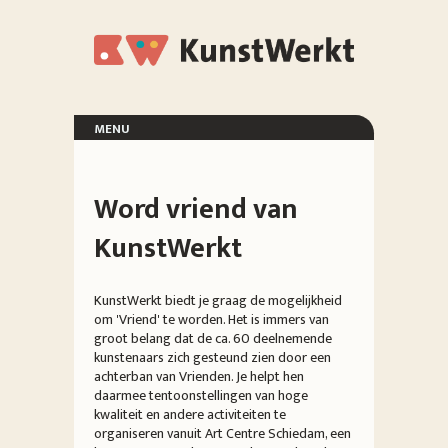
Overslaan en naar de inhoud gaan
KunstWerkt
menu
voorpagina
exposities
Word vriend van
organisatie
deelnemers
KunstWerkt
vrienden
locatie
KunstWerkt biedt je graag de mogelijkheid
om 'Vriend' te worden. Het is immers van
groot belang dat de ca. 60 deelnemende
kunstenaars zich gesteund zien door een
achterban van Vrienden. Je helpt hen
daarmee tentoonstellingen van hoge
kwaliteit en andere activiteiten te
organiseren vanuit Art Centre Schiedam, een