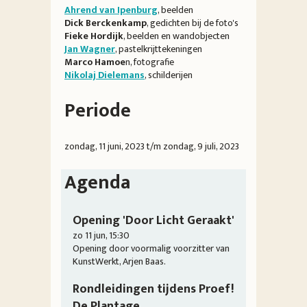
Ahrend van Ipenburg
, beelden
Dick Berckenkamp
, gedichten bij de foto's
Fieke Hordijk
, beelden en wandobjecten
Jan Wagner
, pastelkrijttekeningen
Marco Hamoe
n, fotografie
Nikolaj Dielemans
, schilderijen
Periode
zondag, 11 juni, 2023
t/m
zondag, 9 juli, 2023
Agenda
Opening 'Door Licht Geraakt'
zo 11 jun, 15:30
Opening door voormalig voorzitter van
KunstWerkt, Arjen Baas.
Rondleidingen tijdens Proef!
De Plantage