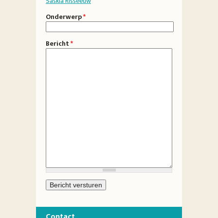
Saskia Risseeuw
Onderwerp
*
Bericht
*
Contact