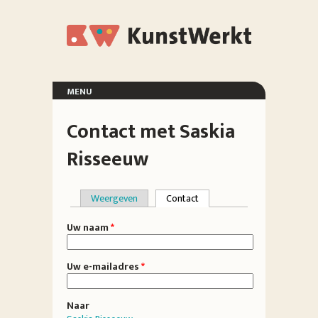
Overslaan en naar de inhoud gaan
KunstWerkt
menu
voorpagina
Contact met Saskia
exposities
organisatie
Risseeuw
deelnemers
vrienden
locatie
Weergeven
Contact
(actieve tabblad)
Primaire tabs
Uw naam
*
Uw e-mailadres
*
Naar