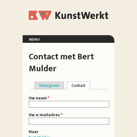
Overslaan en naar de inhoud gaan
KunstWerkt
menu
voorpagina
Contact met Bert
exposities
organisatie
Mulder
deelnemers
vrienden
locatie
Weergeven
Contact
(actieve tabblad)
Primaire tabs
Uw naam
*
Uw e-mailadres
*
Naar