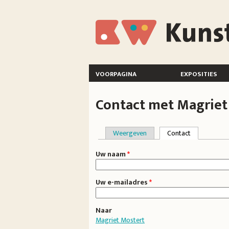
Overslaan en naar de inhoud gaan
KunstWerkt
voorpagina
exposities
Contact met Magriet
Weergeven
Contact
(actieve tab
Primaire tabs
Uw naam
*
Uw e-mailadres
*
Naar
Magriet Mostert