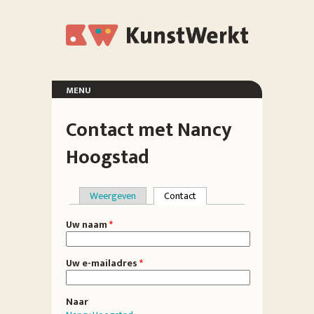
Overslaan en naar de inhoud gaan
KunstWerkt
menu
voorpagina
Contact met Nancy
exposities
organisatie
Hoogstad
deelnemers
vrienden
locatie
Weergeven
Contact
(actieve tabblad)
Primaire tabs
Uw naam
*
Uw e-mailadres
*
Naar