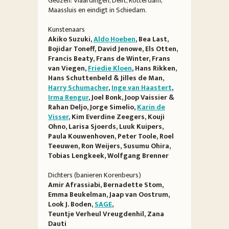
Geuzen: Vlaardingen, Delft, Rotterdam,
Maassluis en eindigt in Schiedam.
Kunstenaars
Akiko Suzuki,
Aldo Hoeben
, Bea Last,
Bojidar Toneff, David Jenowe, Els Otten,
Francis Beaty, Frans de Winter, Frans
van Viegen,
Friedie Kloen
, Hans Rikken,
Hans Schuttenbeld & Jilles de Man,
Harry Schumacher
,
Inge van Haastert
,
Irma Rengur
, Joel Bonk, Joop Vaissier &
Rahan Deljo, Jorge Simelio,
Karin de
Visser
, Kim Everdine Zeegers, Kouji
Ohno, Larisa Sjoerds, Luuk Kuipers,
Paula Kouwenhoven, Peter Toole, Roel
Teeuwen, Ron Weijers, Susumu Ohira,
Tobias Lengkeek, Wolfgang Brenner
Dichters (banieren Korenbeurs)
Amir Afrassiabi, Bernadette Stom,
Emma Beukelman, Jaap van Oostrum,
Look J. Boden,
SAGE
,
Teuntje Verheul Vreugdenhil, Zana
Dauti