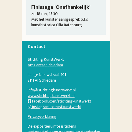
Finissage 'Onafhankelijk'
zo 18 dec, 15:30
Met het kunstenaarsgesprek o.l.v.
kunsthistorica Cilia Batenburg.
Contact
Stichting KunstWerkt
Art Centre Schiedam
Lange Nieuwstraat 191
3111 AJ Schiedam
info@stichtingkunstwerkt.nl
www.stichtingkunstwerkt.nl
facebook.com/stichtingkunstwerkt
instagram.com/stkunstwerkt
Privacyverklaring
De expositieruimte is tijdens
tentoonstellingen geopend op donderdag,