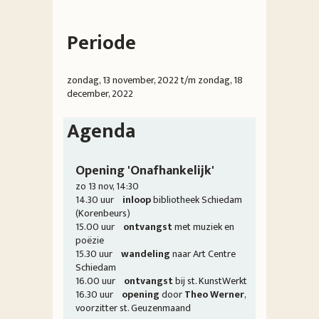
Periode
zondag, 13 november, 2022
t/m
zondag, 18
december, 2022
Agenda
Opening 'Onafhankelijk'
zo 13 nov, 14:30
14.30 uur
inloop
bibliotheek Schiedam
(Korenbeurs)
15.00 uur
ontvangst
met muziek en
poëzie
15.30 uur
wandeling
naar Art Centre
Schiedam
16.00 uur
ontvangst
bij st. KunstWerkt
16.30 uur
opening
door
Theo Werner
,
voorzitter st. Geuzenmaand