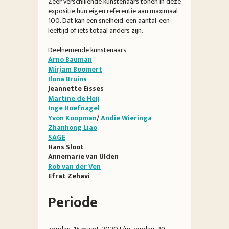
Zeer verschillende kunstenaars tonen in deze
expositie hun eigen referentie aan maximaal
100. Dat kan een snelheid, een aantal, een
leeftijd of iets totaal anders zijn.
Deelnemende kunstenaars
Arno Bauman
Mirjam Boomert
Ilona Bruins
Jeannette Eisses
Martine de Heij
Inge Hoefnagel
Yvon Koopman
/
Andie Wieringa
Zhanhong Liao
SAGE
Hans Sloot
Annemarie van Ulden
Rob van der Ven
Efrat Zehavi
Periode