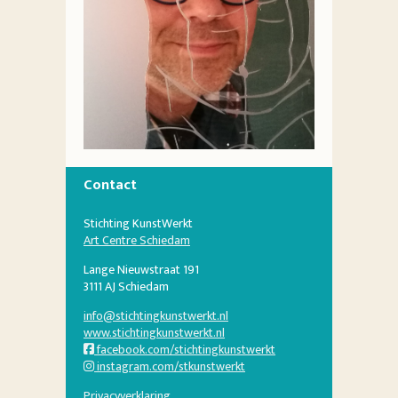
Contact
Stichting KunstWerkt
Art Centre Schiedam
Lange Nieuwstraat 191
3111 AJ Schiedam
info@stichtingkunstwerkt.nl
www.stichtingkunstwerkt.nl
facebook.com/stichtingkunstwerkt
instagram.com/stkunstwerkt
Privacyverklaring