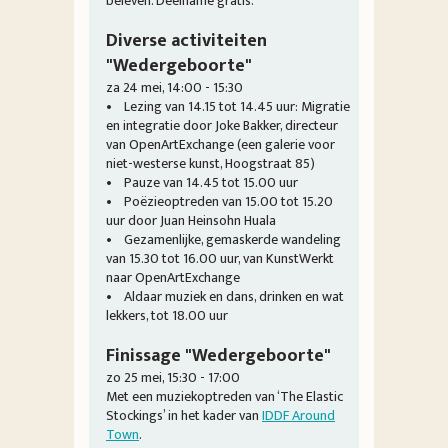
beleven. Deelname gratis.
Diverse activiteiten
"Wedergeboorte"
za 24 mei, 14:00 - 15:30
• Lezing van 14.15 tot 14.45 uur: Migratie
en integratie door Joke Bakker, directeur
van OpenArtExchange (een galerie voor
niet-westerse kunst, Hoogstraat 85)
• Pauze van 14.45 tot 15.00 uur
• Poëzieoptreden van 15.00 tot 15.20
uur door Juan Heinsohn Huala
• Gezamenlijke, gemaskerde wandeling
van 15.30 tot 16.00 uur, van KunstWerkt
naar OpenArtExchange
• Aldaar muziek en dans, drinken en wat
lekkers, tot 18.00 uur
Finissage "Wedergeboorte"
zo 25 mei, 15:30 - 17:00
Met een muziekoptreden van ‘The Elastic
Stockings’ in het kader van
IDDF Around
Town
.