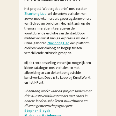
Centre Schiedam als uitvalsbasis.
Het project ‘Wedergeboorte’, met curator
Zhanhong Liao
, wil de unieke verhalen van
zowel nieuwkomers als gevestigde inwoners
van Schiedam belichten. Het richt zich op de
thema's migratie, integratie en de
voortdurende evolutie van de stad. Door
middel van kunstzinnige expressie wil de in
China geboren
Zhanhong Liao
een platform
creëren voor dialoog en begrip tussen
verschillende culturele groepen.
Bij de tentoonstelling verschijnt mogelijk een
kleine catalogus met verhalen en met
afbeeldingen van de tentoongestelde
kunstwerken. Deze is te koop bij KunstWerkt
en het I-Punt.
Zhanhong werkt voor dit project samen met
drie KunstWerktkunstenaars met roots in
andere landen, scholieren, buurthuizen en
diverse gemeenschapsgroepen:
Stephen Blayds
Michalina Małolepsza