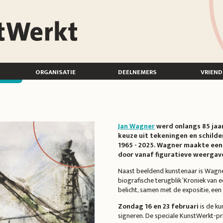
organisatie
deelnemers
vriend
Jan Wagner
werd onlangs 85 jaar.
keuze uit tekeningen en schilde
1965 - 2025. Wagner maakte een 
door vanaf figuratieve weergave
Naast beeldend kunstenaar is Wagner s
biografische terugblik ‘Kroniek van 
belicht, samen met de expositie, ee
Zondag 16 en 23 februari
is de ku
signeren. De speciale KunstWerkt-prij