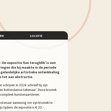
en
locatie
 De expositie ‘Een terugblik’ is een
ringen die hij maakte in de periode
geleidelijke artistieke ontwikkeling
 tot aan abstractie.
chrijver. In 2024 schreef hij zijn
een Rotterdamse tekenaar’. Deze kroniek
n compleet kunstenaarsleven.
nstenaar aanwezig om zijn kroniek te
s tijdens de expositie is € 20,-.