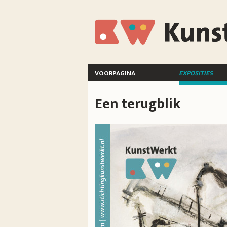
Overslaan en naar de inhoud gaan
KunstWerkt
voorpagina
exposities
Een terugblik