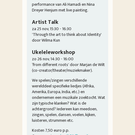
performance van Ali Hamadi en Nina
Dreyer Henjum met live painting.
Artist Talk
za 25 nov, 15:30 - 16:30
'Through the art to think about Identity'
door Wilma Kun
Ukeleleworkshop
zo 26 nov, 14:30 - 16:00
‘from different roots' door Marjan de Wilt
(co-creator/theater/muziekmaker).
We spelen/zingen verschillende
werelddeel specifieke liedjes (Afrika,
Amerika, Europa, India, etc.) en
ondernemen een muzikale zoektocht. Wat
zijn typische klanken? Wat is de
achtergrond? Iedereen kan meedoen,
zingen, spelen, dansen, voelen, kijken,
luisteren, strummen etc.
Kosten 7,50 euro p.p.