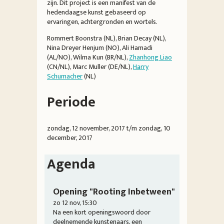
zijn. Dit project is een manifest van de
hedendaagse kunst gebaseerd op
ervaringen, achtergronden en wortels.
Rommert Boonstra (NL), Brian Decay (NL),
Nina Dreyer Henjum (NO), Ali Hamadi
(AL/NO), Wilma Kun (BR/NL),
Zhanhong Liao
(CN/NL), Marc Muller (DE/NL),
Harry
Schumacher
(NL)
Periode
zondag, 12 november, 2017
t/m
zondag, 10
december, 2017
Agenda
Opening "Rooting Inbetween"
zo 12 nov, 15:30
Na een kort openingswoord door
deelnemende kunstenaars, een