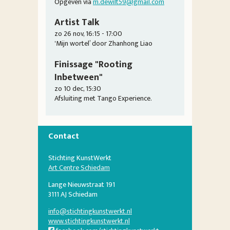
Opgeven via
m.dewilt59@gmail.com
Artist Talk
zo 26 nov, 16:15 - 17:00
'Mijn wortel’ door Zhanhong Liao
Finissage "Rooting
Inbetween"
zo 10 dec, 15:30
Afsluiting met Tango Experience.
Contact
Stichting KunstWerkt
Art Centre Schiedam
Lange Nieuwstraat 191
3111 AJ Schiedam
info@stichtingkunstwerkt.nl
www.stichtingkunstwerkt.nl