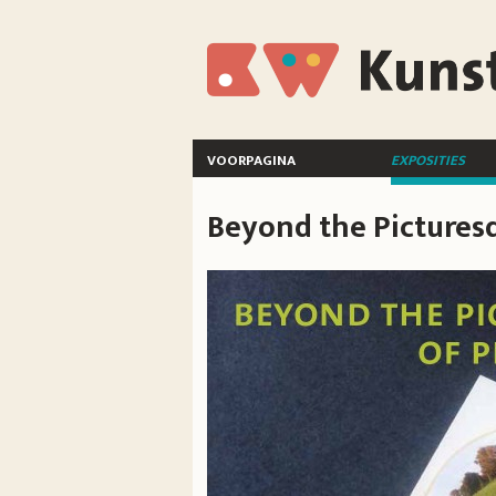
Overslaan en naar de inhoud gaan
KunstWerkt
voorpagina
exposities
Beyond the Pictures