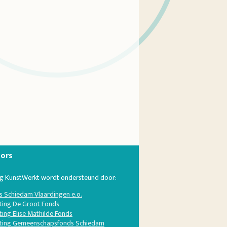
ors
ng KunstWerkt wordt ondersteund door:
s Schiedam Vlaardingen e.o.
hting De Groot Fonds
ting Elise Mathilde Fonds
hting Gemeenschapsfonds Schiedam