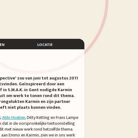
en
locatie
pective' zou van juni tot augustus 2011
tsvinden. Geïnspireerd door een
f in S.M.A.K. in Gent nodigde Karmin
uit om werk te tonen rond dit thema.
ongelukten Karmin en zijn partner
eft niet plaats kunnen vinden.
k,
Aldo Hoeben
, Ditty Ketting en Frans Lampe
k dat in de oorspronkelijke tentoonstelling
it met nieuw werk rond hetzelfde thema.
 aan Emmo en Karmin, zien we in ons werk