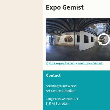
Expo Gemist
Kijk de expositie terug met Expo Gemist
Contact
Stichting KunstWerkt
Art Centre Schiedam
Lange Nieuwstraat 191
3111 AJ Schiedam